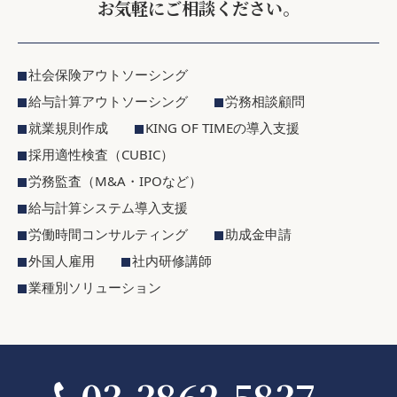
お気軽にご相談ください。
社会保険アウトソーシング
給与計算アウトソーシング
労務相談顧問
就業規則作成
KING OF TIMEの導入支援
採用適性検査（CUBIC）
労務監査（M&A・IPOなど）
給与計算システム導入支援
労働時間コンサルティング
助成金申請
外国人雇用
社内研修講師
業種別ソリューション
03-3862-5837