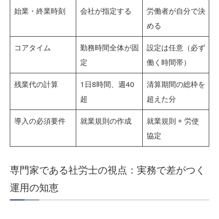
始業・終業時刻
会社が指定する
労働者が自分で決
める
コアタイム
勤務時間全体が固
設定は任意（必ず
定
働く時間帯）
残業代の計算
1日8時間、週40
清算期間の総枠を
超
超えた分
導入の必須要件
就業規則の作成
就業規則 + 労使
協定
専門家である社労士の視点：実務で差がつく
運用の知恵