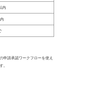
以内
以内
で
の申請承認ワークフローを使え
す。