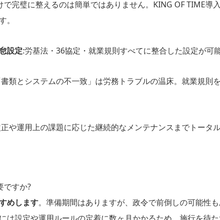
自社だけで完璧に整えるのは簡単ではありません。KING OF TIM
す。
怠設定
:労基法・36協定・就業規則すべてに整合した設定が可
「書類とシステムの不一致」は労務トラブルの温床。就業規則
改正や運用上の課題に応じた継続的なメンテナンスまでトータ
要ですか?
すめします
。準備期間はありますが、政令で前倒しの可能性もありま
には設定や運用ルールの定着に数ヶ月かかるため、施行を待た