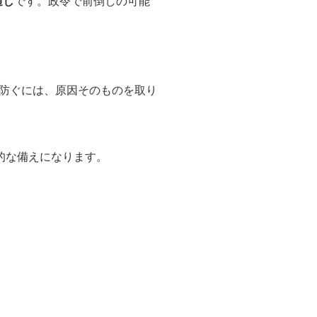
通し
です。政令で前倒しの可能
防ぐには、原因そのものを取り
質的な備えになります。