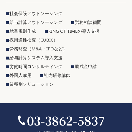
社会保険アウトソーシング
給与計算アウトソーシング
労務相談顧問
就業規則作成
KING OF TIMEの導入支援
採用適性検査（CUBIC）
労務監査（M&A・IPOなど）
給与計算システム導入支援
労働時間コンサルティング
助成金申請
外国人雇用
社内研修講師
業種別ソリューション
03-3862-5837