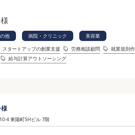
ー様
の他
病院・クリニック
美容業
スタートアップの創業支援
労務相談顧問
就業規則作
給与計算アウトソーシング
ー様
0-4 東陽町SHビル 7階