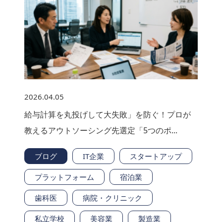
2026.04.05
給与計算を丸投げして大失敗」を防ぐ！プロが
教えるアウトソーシング先選定「5つのポ...
ブログ
IT企業
スタートアップ
プラットフォーム
宿泊業
歯科医
病院・クリニック
私立学校
美容業
製造業