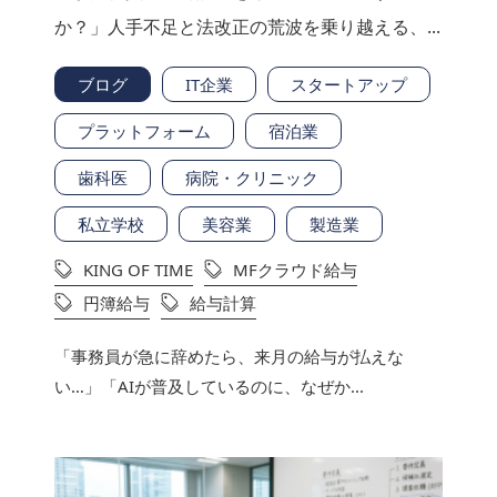
か？」人手不足と法改正の荒波を乗り越える、...
ブログ
IT企業
スタートアップ
プラットフォーム
宿泊業
歯科医
病院・クリニック
私立学校
美容業
製造業
KING OF TIME
MFクラウド給与
円簿給与
給与計算
「事務員が急に辞めたら、来月の給与が払えな
い…」「AIが普及しているのに、なぜか...