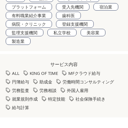
プラットフォーム
受入先機関
宿泊業
有料職業紹介事業
歯科医
病院・クリニック
登録支援機関
監理支援機関
私立学校
美容業
製造業
サービス内容
ALL
KING OF TIME
MFクラウド給与
円簿給与
助成金
労働時間コンサルティング
労務監査
労務相談
外国人雇用
就業規則作成
特定技能
社会保険手続き
給与計算